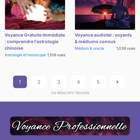
Voyance Gratuite Immédiate
Voyance audiotel : voyants
: comprendre l'astrologie
& médiums connus
chinoise
Médium & oracle
1,036 vues
Astrologie et horoscope
1,109 vues
1
2
3
4
5
153
RÉSULTATS TROUVÉS