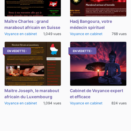
Maître Charles : grand
Hadj Bangoura, votre
marabout africain en Suisse
médecin spirituel
Voyance en cabinet
1,049 vues
Voyance en cabinet
768 vues
EN VEDETTE :
EN VEDETTE :
Maitre Joseph, le marabout
Cabinet de Voyance expert
africain du Luxembourg
et efficace
Voyance en cabinet
1,094 vues
Voyance en cabinet
824 vues